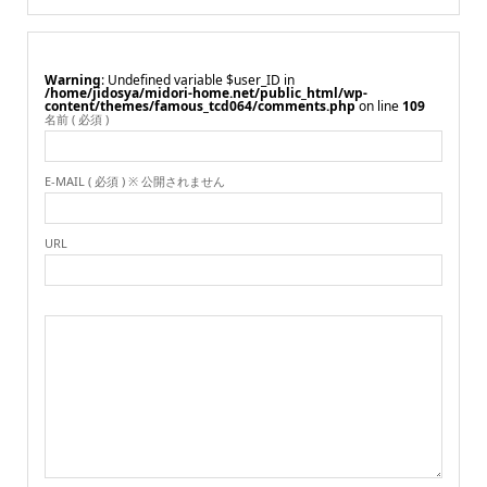
Warning
: Undefined variable $user_ID in
/home/jidosya/midori-home.net/public_html/wp-
content/themes/famous_tcd064/comments.php
on line
109
名前 ( 必須 )
E-MAIL ( 必須 ) ※ 公開されません
URL